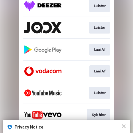
Luister
Luister
Laai Af
Laai Af
Luister
Kyk hier
Privacy Notice